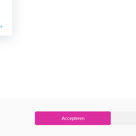
Accepteren
 Aromas Beautysalon. Created for free using WordPress an