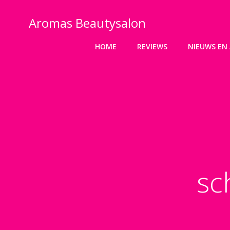
Ga
naar
Aromas Beautysalon
de
inhoud
HOME
REVIEWS
NIEUWS EN 
sc