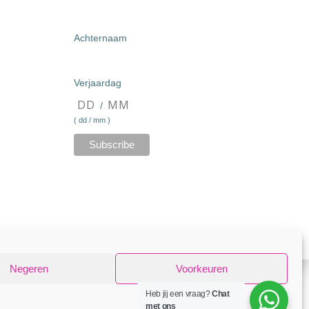
Achternaam
Verjaardag
/
( dd / mm )
Negeren
Voorkeuren
Heb jij een vraag?
Chat
d
Colibri
met ons