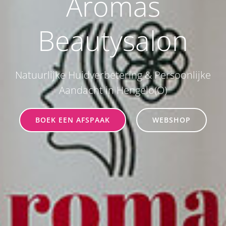
Aromas
Beautysalon
Natuurlijke Huidverbetering & Persoonlijke
Aandacht in Hengelo(O)
BOEK EEN AFSPAAK
WEBSHOP