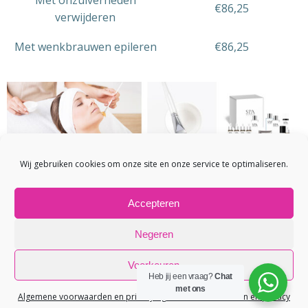
Met onzuiverheden
€86,25
verwijderen
Met wenkbrauwen epileren
€86,25
Wij gebruiken cookies om onze site en onze service te optimaliseren.
Boek Nu!
Accepteren
Negeren
© 2026 Aromas Beautysalon. Created for free using
Voorkeuren
WordPress and
Colibri
Heb jij een vraag?
Chat
met ons
Algemene voorwaarden en privacy
Algemene voorwaarden en privacy