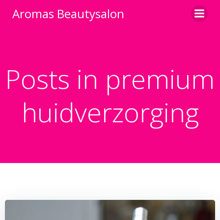
Ga
Aromas Beautysalon
naar
de
inhoud
Posts in premium
huidverzorging