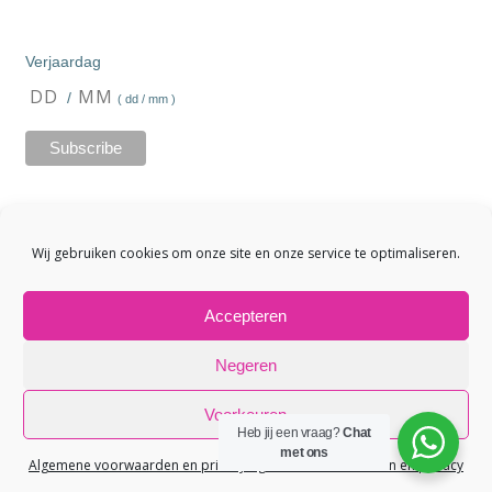
Verjaardag
/
( dd / mm )
Wij gebruiken cookies om onze site en onze service te optimaliseren.
Accepteren
Negeren
© 2026 Aromas Beautysalon. Created for free using
Voorkeuren
WordPress and
Colibri
Heb jij een vraag?
Chat
met ons
Algemene voorwaarden en privacy
Algemene voorwaarden en privacy