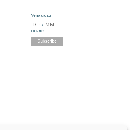
Verjaardag
/
( dd / mm )