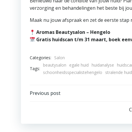
Benieuwd naar de conditie van jouw huid? Pl
verzorging en behandelingen het beste bij jo
Maak nu jouw afspraak en zet de eerste stap 
Aromas Beautysalon – Hengelo
Gratis huidscan t/m 31 maart, boek ee
Categories:
Salon
beautysalon
egale huid
huidanalyse
huidsca
Tags:
schoonheidsspecialistehengelo
stralende huid
Bericht
Previous post
navigatie
C