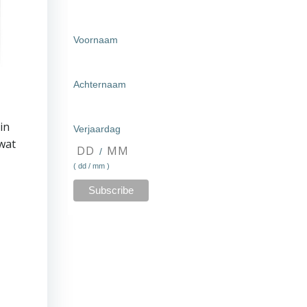
Voornaam
Achternaam
in
Verjaardag
wat
/
( dd / mm )