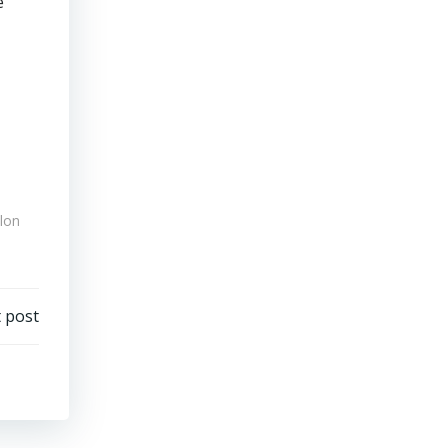
e
lon
 post