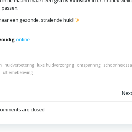
an in de maand maart een
gratis huidscan
in en ontdek welk
u passen.
naar een gezonde, stralende huid!
nvoudig
online
.
n
huidverbetering
luxe huidverzorging
ontspanning
schoonheidssa
ultiemebeleving
Bericht
Next
navigatie
omments are closed