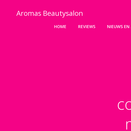
Ga
naar
Aromas Beautysalon
de
inhoud
HOME
REVIEWS
NIEUWS EN 
c